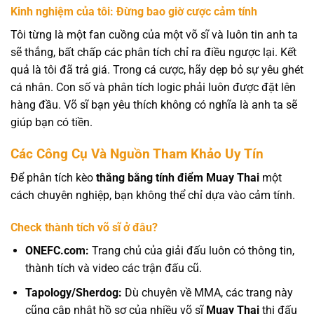
Kinh nghiệm của tôi: Đừng bao giờ cược cảm tính
Tôi từng là một fan cuồng của một võ sĩ và luôn tin anh ta
sẽ thắng, bất chấp các phân tích chỉ ra điều ngược lại. Kết
quả là tôi đã trả giá. Trong cá cược, hãy dẹp bỏ sự yêu ghét
cá nhân. Con số và phân tích logic phải luôn được đặt lên
hàng đầu. Võ sĩ bạn yêu thích không có nghĩa là anh ta sẽ
giúp bạn có tiền.
Các Công Cụ Và Nguồn Tham Khảo Uy Tín
Để phân tích kèo
thắng bằng tính điểm Muay Thai
một
cách chuyên nghiệp, bạn không thể chỉ dựa vào cảm tính.
Check thành tích võ sĩ ở đâu?
ONEFC.com:
Trang chủ của giải đấu luôn có thông tin,
thành tích và video các trận đấu cũ.
Tapology/Sherdog:
Dù chuyên về MMA, các trang này
cũng cập nhật hồ sơ của nhiều võ sĩ
Muay Thai
thi đấu