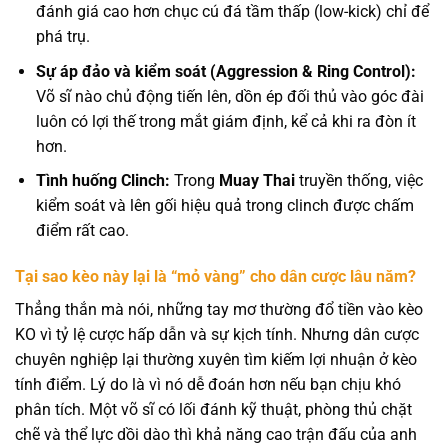
đánh giá cao hơn chục cú đá tầm thấp (low-kick) chỉ để
phá trụ.
Sự áp đảo và kiểm soát (Aggression & Ring Control):
Võ sĩ nào chủ động tiến lên, dồn ép đối thủ vào góc đài
luôn có lợi thế trong mắt giám định, kể cả khi ra đòn ít
hơn.
Tình huống Clinch:
Trong
Muay Thai
truyền thống, việc
kiểm soát và lên gối hiệu quả trong clinch được chấm
điểm rất cao.
Tại sao kèo này lại là “mỏ vàng” cho dân cược lâu năm?
Thẳng thắn mà nói, những tay mơ thường đổ tiền vào kèo
KO vì tỷ lệ cược hấp dẫn và sự kịch tính. Nhưng dân cược
chuyên nghiệp lại thường xuyên tìm kiếm lợi nhuận ở kèo
tính điểm. Lý do là vì nó dễ đoán hơn nếu bạn chịu khó
phân tích. Một võ sĩ có lối đánh kỹ thuật, phòng thủ chặt
chẽ và thể lực dồi dào thì khả năng cao trận đấu của anh