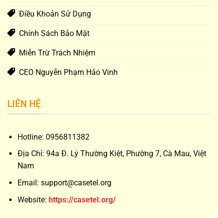
Điều Khoản Sử Dụng
Chính Sách Bảo Mật
Miễn Trừ Trách Nhiệm
CEO Nguyễn Phạm Hảo Vinh
LIÊN HỆ
Hotline:
0956811382
Địa Chỉ:
94a Đ. Lý Thường Kiệt, Phường 7, Cà Mau, Việt
Nam
Email:
support@casetel.org
Website:
https://casetel.org/