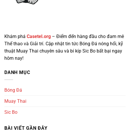
Khám phá
Casetel.org
– Điểm đến hàng đầu cho đam mê
Thể thao và Giải trí. Cập nhật tin tức Bóng Đá nóng hổi, kỹ
thuật Muay Thai chuyên sâu và bí kíp Sic Bo bất bại ngay
hôm nay!
DANH MỤC
Bóng Đá
Muay Thai
Sic Bo
BÀI VIẾT GẦN ĐÂY