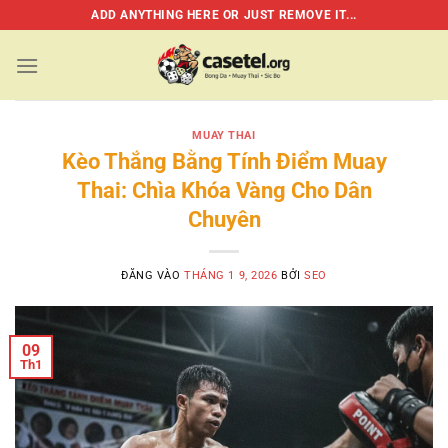
Bỏ
ADD ANYTHING HERE OR JUST REMOVE IT...
qua
nội
dung
MUAY THAI
Kèo Thắng Bằng Tính Điểm Muay
Thai: Chìa Khóa Vàng Cho Dân
Chuyên
ĐĂNG VÀO
THÁNG 1 9, 2026
BỞI
SEO
09
Th1