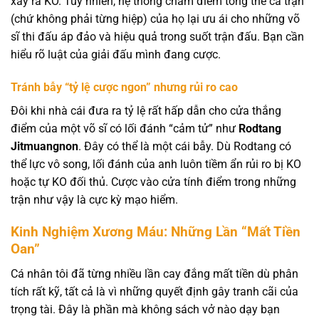
xảy ra KO. Tuy nhiên, hệ thống chấm điểm tổng thể cả trận
(chứ không phải từng hiệp) của họ lại ưu ái cho những võ
sĩ thi đấu áp đảo và hiệu quả trong suốt trận đấu. Bạn cần
hiểu rõ luật của giải đấu mình đang cược.
Tránh bẫy “tỷ lệ cược ngon” nhưng rủi ro cao
Đôi khi nhà cái đưa ra tỷ lệ rất hấp dẫn cho cửa thắng
điểm của một võ sĩ có lối đánh “cảm tử” như
Rodtang
Jitmuangnon
. Đây có thể là một cái bẫy. Dù Rodtang có
thể lực vô song, lối đánh của anh luôn tiềm ẩn rủi ro bị KO
hoặc tự KO đối thủ. Cược vào cửa tính điểm trong những
trận như vậy là cực kỳ mạo hiểm.
Kinh Nghiệm Xương Máu: Những Lần “Mất Tiền
Oan”
Cá nhân tôi đã từng nhiều lần cay đắng mất tiền dù phân
tích rất kỹ, tất cả là vì những quyết định gây tranh cãi của
trọng tài. Đây là phần mà không sách vở nào dạy bạn