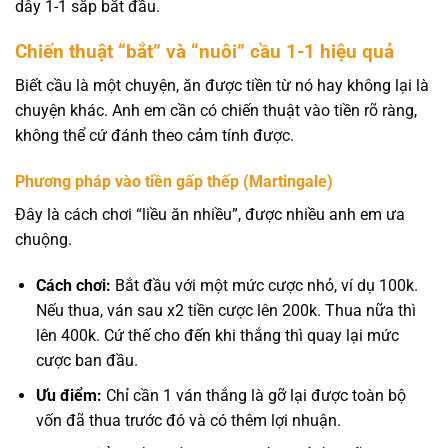
dây 1-1 sắp bắt đầu.
Chiến thuật “bắt” và “nuôi” cầu 1-1 hiệu quả
Biết cầu là một chuyện, ăn được tiền từ nó hay không lại là
chuyện khác. Anh em cần có chiến thuật vào tiền rõ ràng,
không thể cứ đánh theo cảm tính được.
Phương pháp vào tiền gấp thếp (Martingale)
Đây là cách chơi “liều ăn nhiều”, được nhiều anh em ưa
chuộng.
Cách chơi:
Bắt đầu với một mức cược nhỏ, ví dụ 100k.
Nếu thua, ván sau x2 tiền cược lên 200k. Thua nữa thì
lên 400k. Cứ thế cho đến khi thắng thì quay lại mức
cược ban đầu.
Ưu điểm:
Chỉ cần 1 ván thắng là gỡ lại được toàn bộ
vốn đã thua trước đó và có thêm lợi nhuận.