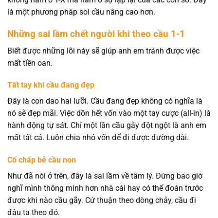
là một phương pháp soi cầu nâng cao hơn.
Những sai lầm chết người khi theo cầu 1-1
Biết được những lỗi này sẽ giúp anh em tránh được việc
mất tiền oan.
Tất tay khi cầu đang đẹp
Đây là con dao hai lưỡi. Cầu đang đẹp không có nghĩa là
nó sẽ đẹp mãi. Việc dồn hết vốn vào một tay cược (all-in) là
hành động tự sát. Chỉ một lần cầu gãy đột ngột là anh em
mất tất cả. Luôn chia nhỏ vốn để đi được đường dài.
Cố chấp bẻ cầu non
Như đã nói ở trên, đây là sai lầm về tâm lý. Đừng bao giờ
nghĩ mình thông minh hơn nhà cái hay có thể đoán trước
được khi nào cầu gãy. Cứ thuận theo dòng chảy, cầu đi
đâu ta theo đó.