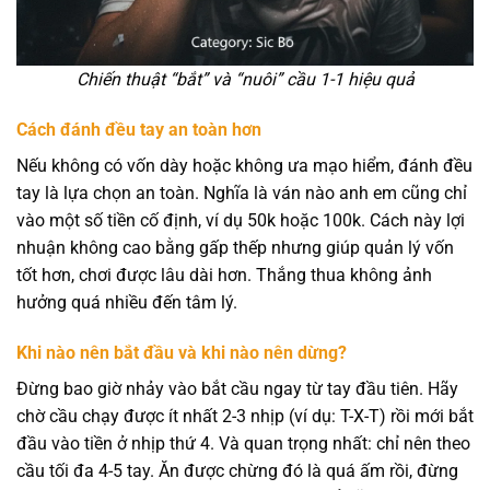
Chiến thuật “bắt” và “nuôi” cầu 1-1 hiệu quả
Cách đánh đều tay an toàn hơn
Nếu không có vốn dày hoặc không ưa mạo hiểm, đánh đều
tay là lựa chọn an toàn. Nghĩa là ván nào anh em cũng chỉ
vào một số tiền cố định, ví dụ 50k hoặc 100k. Cách này lợi
nhuận không cao bằng gấp thếp nhưng giúp quản lý vốn
tốt hơn, chơi được lâu dài hơn. Thắng thua không ảnh
hưởng quá nhiều đến tâm lý.
Khi nào nên bắt đầu và khi nào nên dừng?
Đừng bao giờ nhảy vào bắt cầu ngay từ tay đầu tiên. Hãy
chờ cầu chạy được ít nhất 2-3 nhịp (ví dụ: T-X-T) rồi mới bắt
đầu vào tiền ở nhịp thứ 4. Và quan trọng nhất: chỉ nên theo
cầu tối đa 4-5 tay. Ăn được chừng đó là quá ấm rồi, đừng