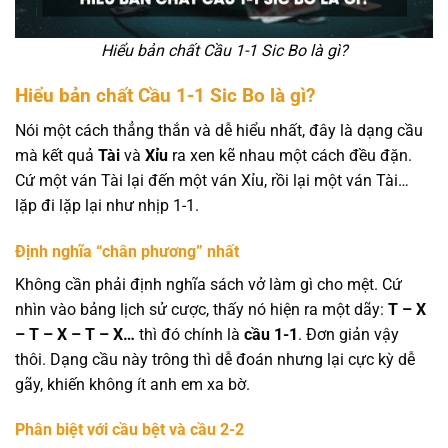
Hiểu bản chất Cầu 1-1 Sic Bo là gì?
Hiểu bản chất Cầu 1-1 Sic Bo là gì?
Nói một cách thẳng thắn và dễ hiểu nhất, đây là dạng cầu
mà kết quả
Tài
và
Xỉu
ra xen kẽ nhau một cách đều đặn.
Cứ một ván Tài lại đến một ván Xỉu, rồi lại một ván Tài…
lặp đi lặp lại như nhịp 1-1.
Định nghĩa “chân phương” nhất
Không cần phải định nghĩa sách vở làm gì cho mệt. Cứ
nhìn vào bảng lịch sử cược, thấy nó hiện ra một dãy:
T – X
– T – X – T – X…
thì đó chính là
cầu 1-1
. Đơn giản vậy
thôi. Dạng cầu này trông thì dễ đoán nhưng lại cực kỳ dễ
gãy, khiến không ít anh em xa bờ.
Phân biệt với cầu bệt và cầu 2-2