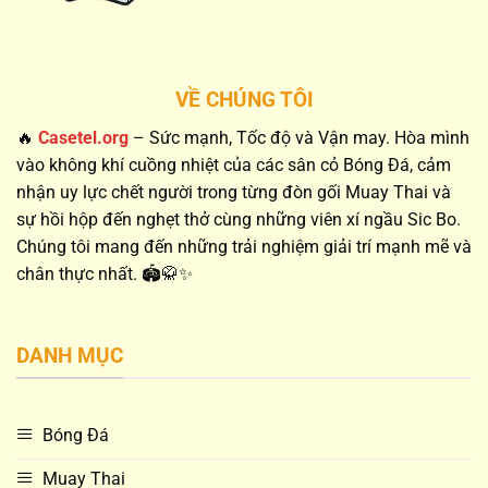
VỀ CHÚNG TÔI
🔥
Casetel.org
– Sức mạnh, Tốc độ và Vận may. Hòa mình
vào không khí cuồng nhiệt của các sân cỏ Bóng Đá, cảm
nhận uy lực chết người trong từng đòn gối Muay Thai và
sự hồi hộp đến nghẹt thở cùng những viên xí ngầu Sic Bo.
Chúng tôi mang đến những trải nghiệm giải trí mạnh mẽ và
chân thực nhất. 🏟️🥋✨
DANH MỤC
Bóng Đá
Muay Thai