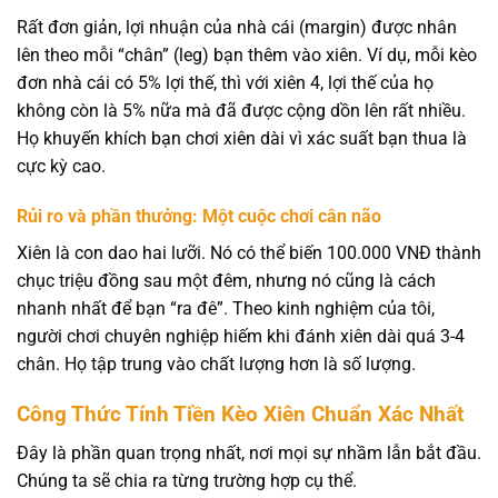
Rất đơn giản, lợi nhuận của nhà cái (margin) được nhân
lên theo mỗi “chân” (leg) bạn thêm vào xiên. Ví dụ, mỗi kèo
đơn nhà cái có 5% lợi thế, thì với xiên 4, lợi thế của họ
không còn là 5% nữa mà đã được cộng dồn lên rất nhiều.
Họ khuyến khích bạn chơi xiên dài vì xác suất bạn thua là
cực kỳ cao.
Rủi ro và phần thưởng: Một cuộc chơi cân não
Xiên là con dao hai lưỡi. Nó có thể biến 100.000 VNĐ thành
chục triệu đồng sau một đêm, nhưng nó cũng là cách
nhanh nhất để bạn “ra đê”. Theo kinh nghiệm của tôi,
người chơi chuyên nghiệp hiếm khi đánh xiên dài quá 3-4
chân. Họ tập trung vào chất lượng hơn là số lượng.
Công Thức Tính Tiền Kèo Xiên Chuẩn Xác Nhất
Đây là phần quan trọng nhất, nơi mọi sự nhầm lẫn bắt đầu.
Chúng ta sẽ chia ra từng trường hợp cụ thể.