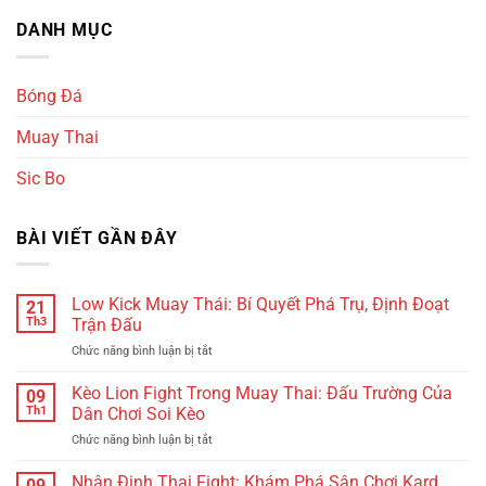
DANH MỤC
Bóng Đá
Muay Thai
Sic Bo
BÀI VIẾT GẦN ĐÂY
Low Kick Muay Thái: Bí Quyết Phá Trụ, Định Đoạt
21
Th3
Trận Đấu
Chức năng bình luận bị tắt
ở
Low
Kick
Kèo Lion Fight Trong Muay Thai: Đấu Trường Của
09
Muay
Th1
Dân Chơi Soi Kèo
Thái:
Chức năng bình luận bị tắt
ở
Bí
Kèo
Quyết
Lion
Nhận Định Thai Fight: Khám Phá Sân Chơi Kard
Phá
09