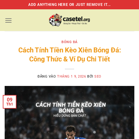
Bỏ
ADD ANYTHING HERE OR JUST REMOVE IT...
qua
nội
dung
BÓNG ĐÁ
Cách Tính Tiền Kèo Xiên Bóng Đá:
Công Thức & Ví Dụ Chi Tiết
ĐĂNG VÀO
THÁNG 1 9, 2026
BỞI
SEO
09
Th1