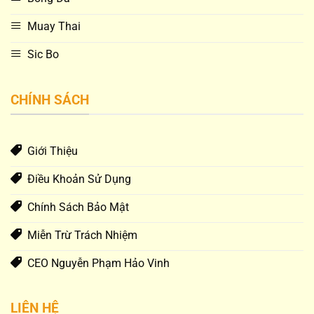
Muay Thai
Sic Bo
CHÍNH SÁCH
Giới Thiệu
Điều Khoản Sử Dụng
Chính Sách Bảo Mật
Miễn Trừ Trách Nhiệm
CEO Nguyễn Phạm Hảo Vinh
LIÊN HỆ