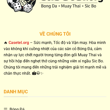
VỀ CHÚNG TÔI
🔥
Casetel.org
– Sức mạnh, Tốc độ và Vận may. Hòa mình
vào không khí cuồng nhiệt của các sân cỏ Bóng Đá, cảm
nhận uy lực chết người trong từng đòn gối Muay Thai và
sự hồi hộp đến nghẹt thở cùng những viên xí ngầu Sic Bo.
Chúng tôi mang đến những trải nghiệm giải trí mạnh mẽ và
chân thực nhất. 🏟️🥋✨
DANH MỤC
Bóng Đá