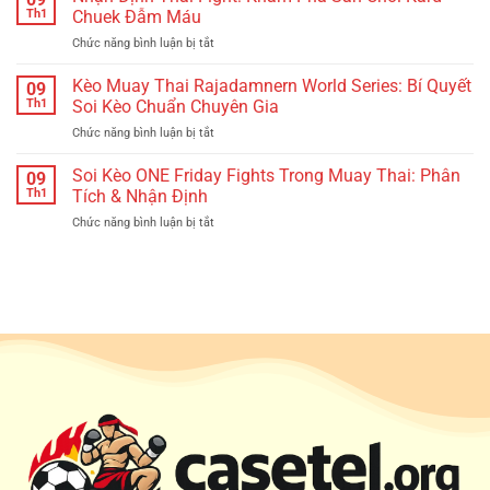
Fight
Trụ,
Th1
Chuek Đẫm Máu
Trong
Định
Chức năng bình luận bị tắt
ở
Muay
Đoạt
Nhận
Thai:
Trận
Định
Kèo Muay Thai Rajadamnern World Series: Bí Quyết
Đấu
09
Đấu
Thai
Trường
Th1
Soi Kèo Chuẩn Chuyên Gia
Fight:
Của
Chức năng bình luận bị tắt
ở
Khám
Dân
Kèo
Phá
Chơi
Muay
Soi Kèo ONE Friday Fights Trong Muay Thai: Phân
Sân
09
Soi
Thai
Chơi
Th1
Tích & Nhận Định
Kèo
Rajadamnern
Kard
Chức năng bình luận bị tắt
ở
World
Chuek
Soi
Series:
Đẫm
Kèo
Bí
Máu
ONE
Quyết
Friday
Soi
Fights
Kèo
Trong
Chuẩn
Muay
Chuyên
Thai:
Gia
Phân
Tích
&
Nhận
Định