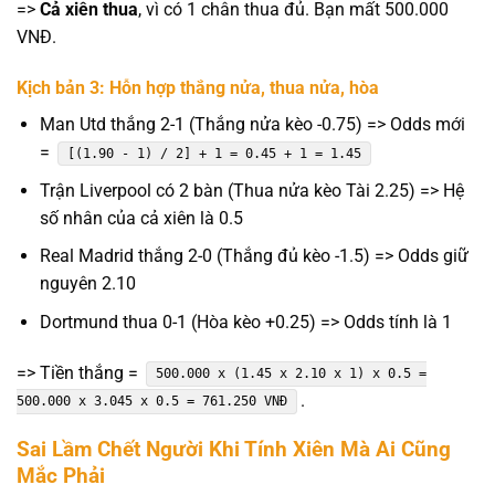
=>
Cả xiên thua
, vì có 1 chân thua đủ. Bạn mất 500.000
VNĐ.
Kịch bản 3: Hỗn hợp thắng nửa, thua nửa, hòa
Man Utd thắng 2-1 (Thắng nửa kèo -0.75) => Odds mới
=
[(1.90 - 1) / 2] + 1 = 0.45 + 1 = 1.45
Trận Liverpool có 2 bàn (Thua nửa kèo Tài 2.25) => Hệ
số nhân của cả xiên là 0.5
Real Madrid thắng 2-0 (Thắng đủ kèo -1.5) => Odds giữ
nguyên 2.10
Dortmund thua 0-1 (Hòa kèo +0.25) => Odds tính là 1
=> Tiền thắng =
500.000 x (1.45 x 2.10 x 1) x 0.5 =
.
500.000 x 3.045 x 0.5 = 761.250 VNĐ
Sai Lầm Chết Người Khi Tính Xiên Mà Ai Cũng
Mắc Phải