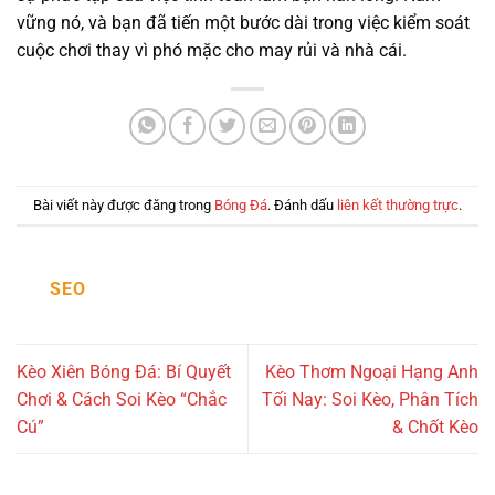
vững nó, và bạn đã tiến một bước dài trong việc kiểm soát
cuộc chơi thay vì phó mặc cho may rủi và nhà cái.
Bài viết này được đăng trong
Bóng Đá
. Đánh dấu
liên kết thường trực
.
SEO
Kèo Xiên Bóng Đá: Bí Quyết
Kèo Thơm Ngoại Hạng Anh
Chơi & Cách Soi Kèo “Chắc
Tối Nay: Soi Kèo, Phân Tích
Cú”
& Chốt Kèo